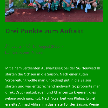
Drei Punkte zum Auftakt
Beitrags-
Beitrag
Laura
10. August 2025
Autor:
veröffentlicht:
Beitrags-
Neues vom Fußball
Kategorie:
Mit einem verdienten Auswärtssieg bei der SG Neuwied III
starten die Ochsen in die Saison. Nach einer guten
Vorbereitung wollte man unbedingt gut in die Saison
starten und war entsprechend motiviert. So probierte man
direkt Druck aufzubauen und Chancen zu kreieren, dies
gelang auch ganz gut. Nach Vorarbeit von Philipp Engel
erzielte Ahmad Alibrahim das erste Tor der Saison. Wenig