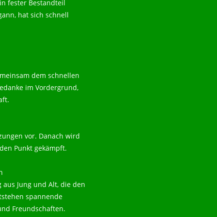
n fester Bestandteil
gann, hat sich schnell
 gemeinsam dem schnellen
sgedanke im Vordergrund,
ft.
tzungen vor. Danach wird
jeden Punkt gekämpft.
n
aus Jung und Alt, die den
ntstehen spannende
und Freundschaften.