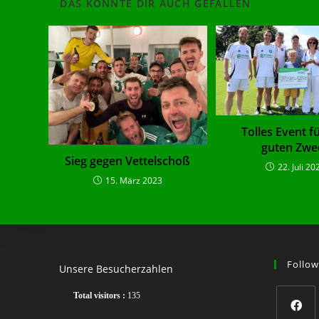
DAS KÖNNTE DIR AUCH GEFALLEN
Tolles Event f
guten Zwe
Sieg gegen Vettelschoß
22. Juli 20
15. März 2023
Follow
Unsere Besucherzahlen
Total visitors :
135