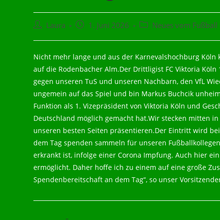
Beitrags-
Beitrag
Beitrags-
Laura
1. Juni 2026
Neues vom Fußball
Autor:
veröffentlicht:
Kategorie:
Nicht mehr lange und aus der Karnevalshochburg Köln 
auf die Rodenbacher Alm.Der Drittligist FC Viktoria Köln
gegen unseren TuS und unseren Nachbarn, den VfL Wied
ungemein auf das Spiel und bin Markus Buchcik unheimli
Funktion als 1. Vizepräsident von Viktoria Köln und Ges
Deutschland möglich gemacht hat.Wir stecken mitten in
unseren besten Seiten präsentieren.Der Eintritt wird bei 
dem Tag spenden sammeln für unseren Fußballkollegen 
erkrankt ist, infolge einer Corona Impfung. Auch hier e
ermöglicht. Daher hoffe ich zu einem auf eine große Zu
Spendenbereitschaft an dem Tag“, so unser Vorsitzender