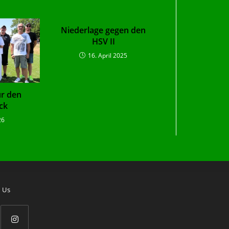
Niederlage gegen den
HSV II
16. April 2025
ür den
ck
26
 Us