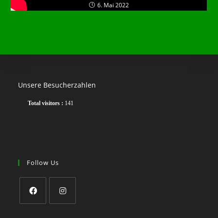
6. Mai 2022
Unsere Besucherzahlen
Total visitors :
141
Follow Us
Opens
Opens