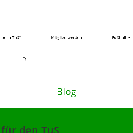
 beim TuS?
Mitglied werden
Fußball
Toggle
website
Blog
search
e für den TuS