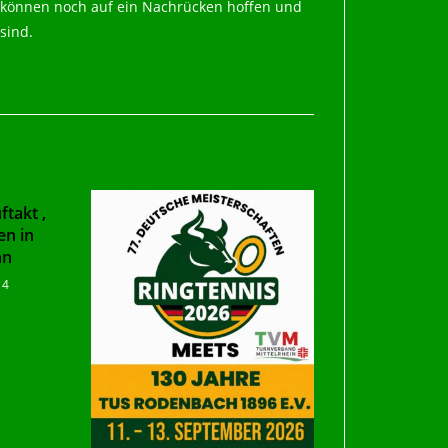
rten können noch auf ein Nachrücken hoffen und
sind.
takt ,
en in
nn
14