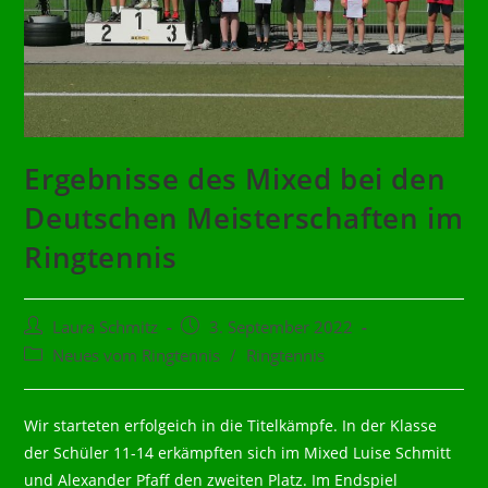
Ergebnisse des Mixed bei den
Deutschen Meisterschaften im
Ringtennis
Beitrags-
Beitrag
Laura Schmitz
3. September 2022
Autor:
veröffentlicht:
Beitrags-
Neues vom Ringtennis
/
Ringtennis
Kategorie:
Wir starteten erfolgeich in die Titelkämpfe. In der Klasse
der Schüler 11-14 erkämpften sich im Mixed Luise Schmitt
und Alexander Pfaff den zweiten Platz. Im Endspiel