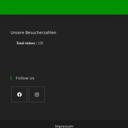
Unsere Besucherzahlen
Total visitors :
135
Follow Us
Opens
Opens
in
in
a
a
Impressum
new
new