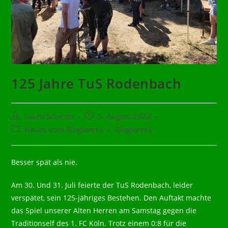
125 Jahre TuS Rodenbach
Beitrags-
Beitrag
Laura Schmitz
5. August 2022
Autor:
veröffentlicht:
Beitrags-
Neues vom Ringtennis
/
Ringtennis
Kategorie:
Besser spät als nie.
Am 30. Und 31. Juli feierte der TuS Rodenbach, leider
verspätet, sein 125-jähriges Bestehen. Den Auftakt machte
das Spiel unserer Alten Herren am Samstag gegen die
Traditionself des 1. FC Köln. Trotz einem 0:8 für die