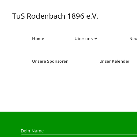
Zum
Inhalt
TuS Rodenbach 1896 e.V.
springen
Home
Über uns
Neu
Unsere Sponsoren
Unser Kalender
Dein Name